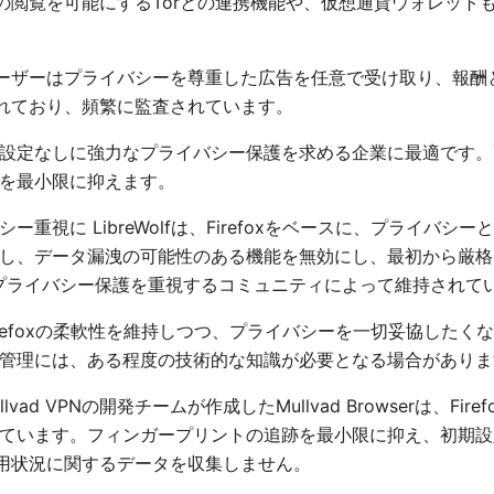
での閲覧を可能にするTorとの連携機能や、仮想通貨ウォレッ
、ユーザーはプライバシーを尊重した広告を任意で受け取り、報酬
されており、頻繁に監査されています。
雑な設定なしに強力なプライバシー保護を求める企業に最適です
を最小限に抑えます。
イバシー重視に LibreWolfは、Firefoxをベースに、プライ
し、データ漏洩の可能性のある機能を無効にし、最初から厳格
スで、プライバシー保護を重視するコミュニティによって維持されて
は、Firefoxの柔軟性を維持しつつ、プライバシーを一切妥協し
管理には、ある程度の技術的な知識が必要となる場合がありま
lvad VPNの開発チームが作成したMullvad Browserは、Fi
ています。フィンガープリントの追跡を最小限に抑え、初期設
、利用状況に関するデータを収集しません。