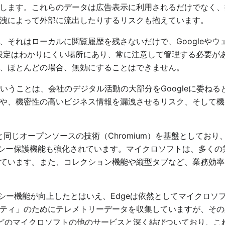
します。これらのデータは広告表示に利用されるだけでなく、
洩によって外部に流出したりするリスクも抱えています。
、それはローカルに閲覧履歴を残さないだけで、Googleや
設定はわかりにくい場所にあり、常に注意して管理する必要がありま
、ほとんどの場合、無効にすることはできません。
うということは、会社のデジタル活動の大部分をGoogleに委ねる
や、機密性の高いビジネス情報を漏洩させるリスク、そして機
meと同じオープンソースの技術（Chromium）を基盤としており
イバシー保護機能も強化されています。マイクロソフトは、多く
ています。また、コレクション機能や縦型タブなど、業務効率
シー機能が向上したとはいえ、Edgeは依然としてマイクロソ
ティ」のためにテレメトリーデータを収集していますが、その
ve、Bingなどのマイクロソフトの他のサービスと深く結びついてお