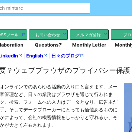
OSSツール
お問い合わせ
メルマガ登録
ブロ
laboration
Questions?'
Monthly Letter
Monthl
LinkedIn
|
English
|
日々のブログ
要？ウェブブラウザのプライバシー保護
オンラインでのあらゆる活動の入り口と言えます。メー
客管理など、日々の業務はブラウザを通じて行われま
ク、検索、フォームへの入力はデータとなり、広告主だ
手、そしてデータブローカーにとっても価値あるものに
かによって、会社の機密情報をしっかりと守れるか、そ
かが大きく左右されます。