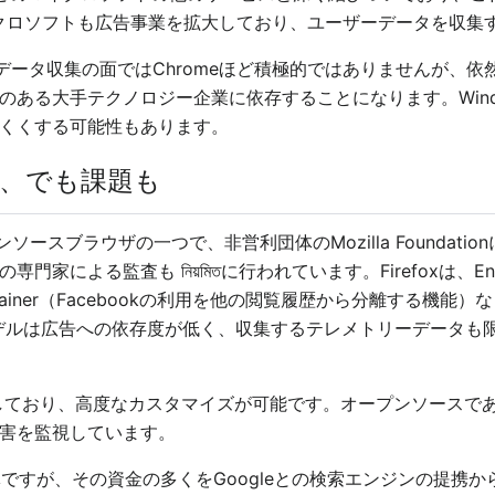
マイクロソフトも広告事業を拡大しており、ユーザーデータを収集
のデータ収集の面ではChromeほど積極的ではありませんが、
のある大手テクノロジー企業に依存することになります。Wind
くくする可能性もあります。
ース、でも課題も
ースブラウザの一つで、非営利団体のMozilla Foundat
監査も নিয়মিতに行われています。Firefoxは、Enhanced T
book Container（Facebookの利用を他の閲覧履歴から分離
スモデルは広告への依存度が低く、収集するテレメトリーデータ
ートしており、高度なカスタマイズが可能です。オープンソース
害を監視しています。
利団体ですが、その資金の多くをGoogleとの検索エンジンの提