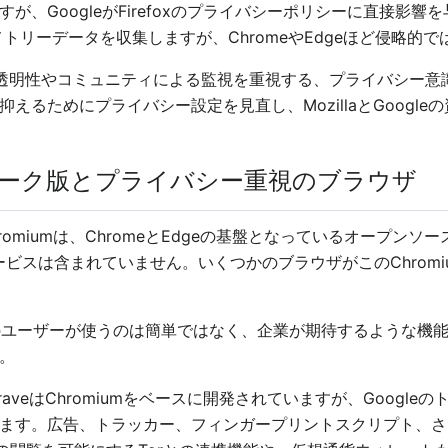
が、GoogleがFirefoxのプライバシーポリシーに直接影
レメトリーデータを収集しますが、ChromeやEdgeほど侵略
、特に透明性やコミュニティによる監視を重視する、プライバシー
えるためにプライバシー設定を見直し、MozillaとGoogl
ーク版とプライバシー重視のブラウザ
romiumは、ChromeとEdgeの基盤となっているオープン
サービスは含まれていません。いくつかのブラウザがこのChrom
一般のユーザーが使うのは簡単ではなく、企業が期待するような機
。
aveはChromiumをベースに開発されていますが、Googl
ます。広告、トラッカー、フィンガープリントスクリプト、さら